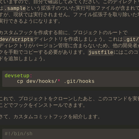
ていますので、自分で確認してみてください。このディレクト
は
.sample
という拡張子のついた実行可能ファイルが含まれ
すが、現状では実行されません。ファイル拡張子を取り除いた
実行できるようになります。
カスタムフックを作成する前に、プロジェクトのルートで
dev/scripts
ディレクトリを作成しましょう。これは
.git/
ディレクトリがバージョン管理に含まらないため、他の開発者
クを手動でコピーする必要があります。
justfile
にはこのコ
ドを追加しましょう。
devsetup
    cp dev/hooks/
*
これで、プロジェクトをクローンしたあと、このコマンドを実
こどでフックをインストールできます。
さて、カスタムコミットフックを紹介します。