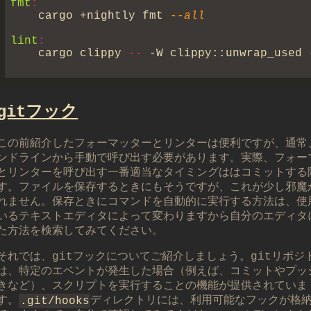
fmt
    cargo +nightly fmt
lint
    cargo clippy
 --
gitフック
この前紹介したフォーマッターとリンターは便利ですが、通常
ンドラインから手動で呼び出す必要があります。実際、フォー
とリンターを呼び出す一番適当なタイミングははコミットする
す。ファイルを保存するときにもそうですが、これが少し邪魔
れません。保存ときにコマンドを自動的に実行する方法は、使
いるテキストエディタによって変わりますから自分のエディタ
た方法を検索してみてください。
それでは、gitフックについてご紹介しましょう。gitリポジ
は、特定のエベントが発生した場合（例えば、コミットやプッ
きなど）、スクリプトを実行することの機能が提供されていま
す。
.git/hooks
ディレクトリには、利用可能なフックが格