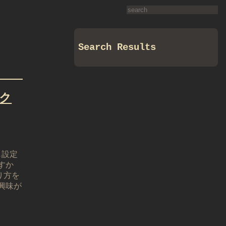
Search Results
ェク
じ設定
すか
り方を
興味が