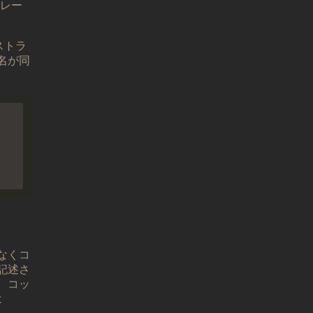
クレー
ストラ
名が同
なくコ
記述さ
、コッ
は