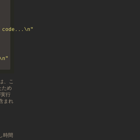
は、こ
たため
が実行
含まれ
し時間