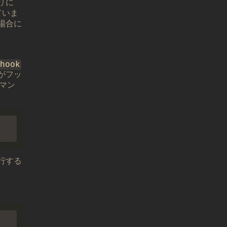
リに
ていま
場合に
hook
がフッ
マン
行する