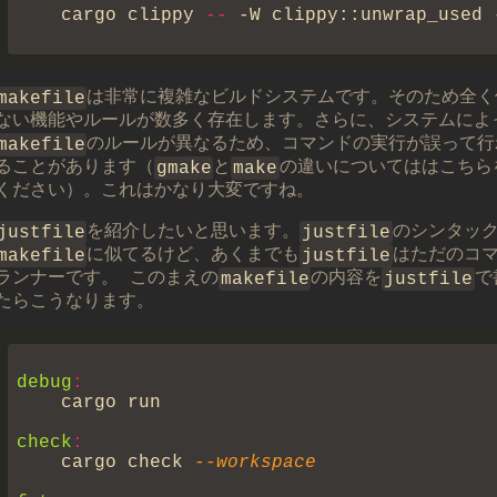
    cargo clippy
 --
makefile
は非常に複雑なビルドシステムです。そのため全く
ない機能やルールが数多く存在します。さらに、システムによ
makefile
のルールが異なるため、コマンドの実行が誤って行
ることがあります（
gmake
と
make
の違いについてははこちら
ください）。これはかなり大変ですね。
justfile
を紹介したいと思います。
justfile
のシンタッ
makefile
に似てるけど、あくまでも
justfile
はただのコ
ランナーです。 このまえの
makefile
の内容を
justfile
で
たらこうなります。
debug
check
    cargo check