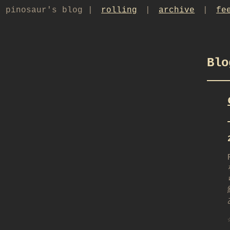
pinosaur's blog |
rolling
|
archive
|
fe
Blo