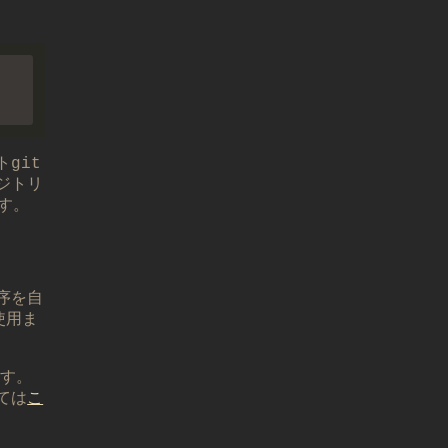
git
ジトリ
ます。
序を自
使用ま
す。
ては
こ