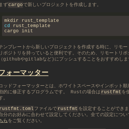
まず
cargo
で新しいプロジェクトを作成します。
cd
テンプレートから新しいプロジェクトを作成する時に、リモート
リポジトリを持っていると便利です。そのため、リモートリポ
（githubやgitlabなど)にプッシュすることをおすすめし
フォーマッター
コッドフォーマッターとは、ホワイトスペースやインポット順
動的に修正するプログラムです。 Rustの場合は
rustfmt
を
す。
rustfmt.toml
ファイルで
rustfmt
を設定することができま
自分のお好みに合わせて設定してください。全ての設定につい
ちら
をご覧ください。