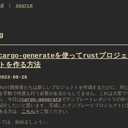
ed
|
source
g
cargo-generateを使ってrustプロジ
トを作る方法
2023-08-28
Rust開発者たちは新しいプロジェクトを作成するたびに、同
を手動で何度も行う必要があるかもしてません。これは大変で
ら、今日は
cargo-generate
でテンプレートレポジトリの作
紹介したいと思います。完成したテンプレートプロジェクトに
ある方は、
こちら
をご覧ください。
☆では、始めましょう☆。