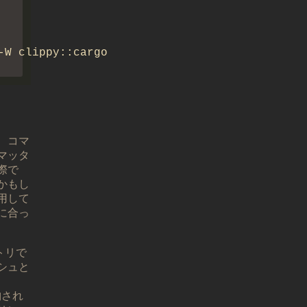
、コマ
マッタ
際で
かもし
用して
に合っ
トリで
シュと
納され