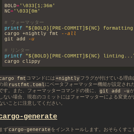
BOLD
=
NC
=
printf 
cargo +nightly fmt
git add
printf 
cargo fmt
コマンドには
+nightly
フラグが付けている理由
の前
rustfmt.toml
にベータフォーマッター機能が設定され
です。また、フォーマッターコマンドの後に、
git add -u
しない場合、現在のコミットにはフォーマッターによる変更が
ないことに注意してください。
cargo-generate
まず
cargo-generate
をインストールします。おそらくすこ