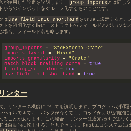
私が使用した設定を説明します。
group_imports
とは同じ
トからのインポットをぐループ化するものことです。
次は
use_field_init_shorthand
をtrueに設定すると、
クトを初期化する時に、ストラクトのフィールドとバリアバル
じ場合、フィールド名を略します。
group_imports 
= 
imports_layout 
= 
imports_granularity 
= 
match_block_trailing_comma 
= 
trailing_semicolon 
= 
use_field_init_shorthand 
= 
リンター
次、リンターの機能についてを説明します。プログラムが問題
ンパイルできても、バッグがなくても、コッドがより習慣的に
れることがあります。この場合、リンターは通知だけではなく
ドは自動的に修正することもできます。Rustエコシステムに